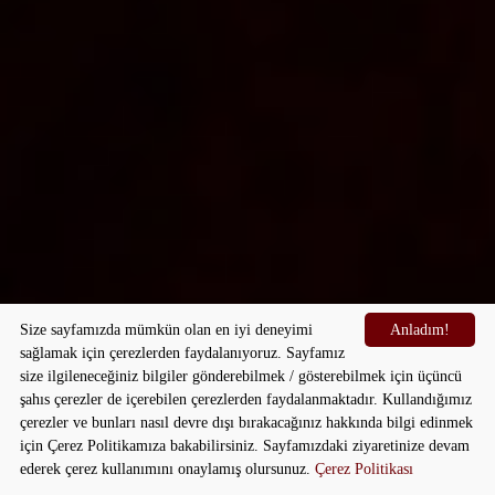
Size sayfamızda mümkün olan en iyi deneyimi
Anladım!
sağlamak için çerezlerden faydalanıyoruz. Sayfamız
size ilgileneceğiniz bilgiler gönderebilmek / gösterebilmek için üçüncü
şahıs çerezler de içerebilen çerezlerden faydalanmaktadır. Kullandığımız
çerezler ve bunları nasıl devre dışı bırakacağınız hakkında bilgi edinmek
Next
için Çerez Politikamıza bakabilirsiniz. Sayfamızdaki ziyaretinize devam
ALT YAPI SANATI
ederek çerez kullanımını onaylamış olursunuz.
Çerez Politikası