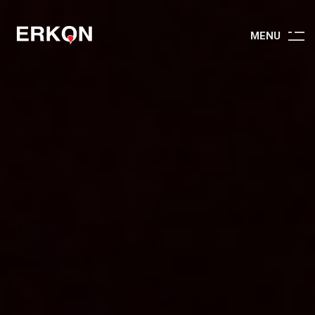
M
E
N
U