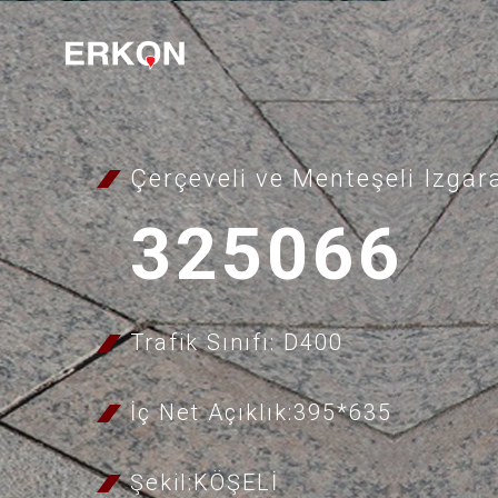
Çerçeveli ve Menteşeli Izgar
325066
Trafik Sınıfı: D400
İç Net Açıklık:395*635
Şekil:KÖŞELİ