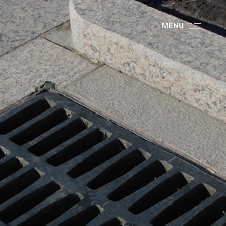
M
E
N
U