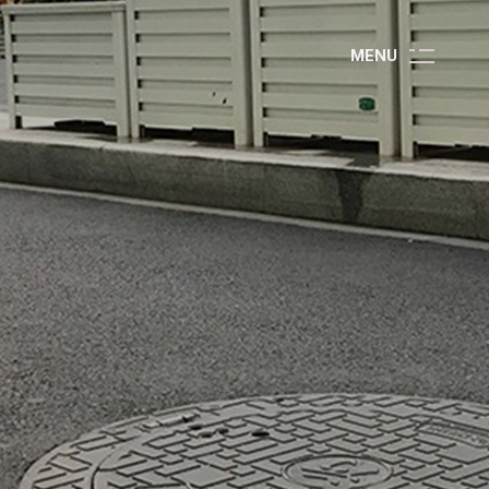
M
E
N
U