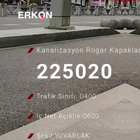
Kanalizasyon Rögar Kapaklar
225020
Trafik Sınıfı: D400
İç Net Açıklık:Q600
Şekil:YUVARLAK