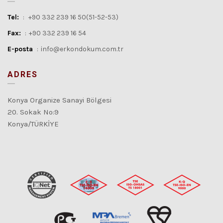
Tel:
:
+90 332 239 16 50(51-52-53)
Fax:
:
+90 332 239 16 54
E-posta
:
info@erkondokum.com.tr
ADRES
Konya Organize Sanayi Bölgesi
20. Sokak No:9
Konya/TÜRKİYE