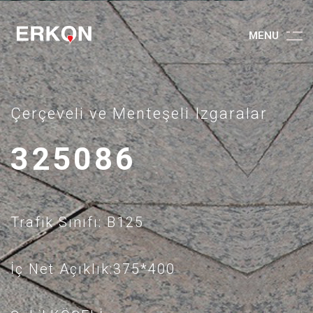
M
E
N
U
Çerçeveli ve Menteşeli Izgaralar
325086
Trafik Sınıfı: B125
İç Net Açıklık:375*400