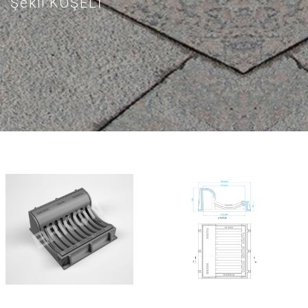
Şekil:KÖŞELİ