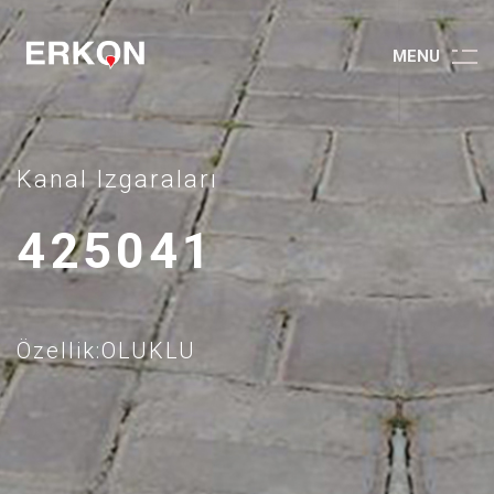
M
E
N
U
Kanal Izgaraları
425041
Özellik:OLUKLU