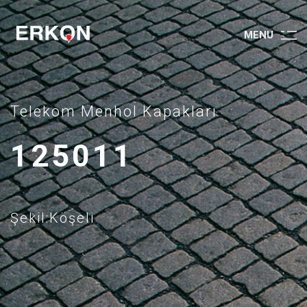
M
E
N
U
Telekom Menhol Kapakları
125011
Şekil:Köşeli