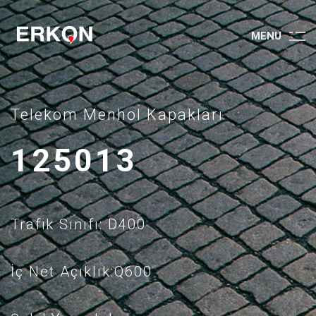
M
E
N
U
Telekom Menhol Kapakları
125013
Trafik Sınıfı: D400
İç Net Açıklık:Q600