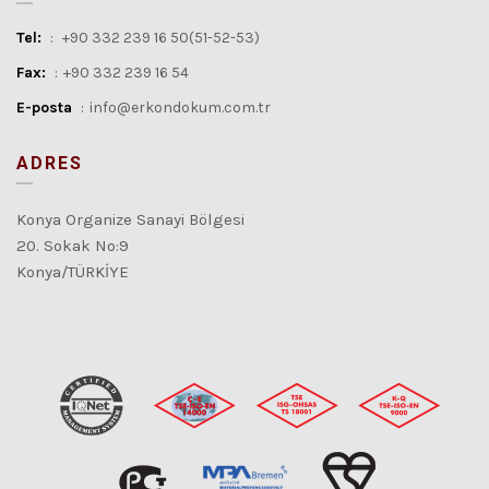
Tel:
:
+90 332 239 16 50(51-52-53)
Fax:
:
+90 332 239 16 54
E-posta
:
info@erkondokum.com.tr
ADRES
Konya Organize Sanayi Bölgesi
20. Sokak No:9
Konya/TÜRKİYE