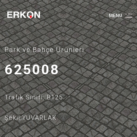
M
E
N
U
Park ve Bahçe Ürünleri
625008
Trafik Sınıfı: B125
Şekil:YUVARLAK