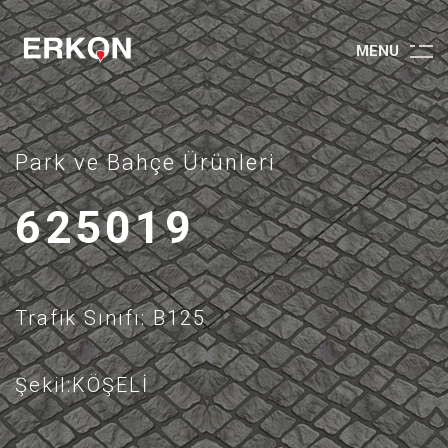
M
E
N
U
Park ve Bahçe Ürünleri
625019
Trafik Sınıfı: B125
Şekil:KÖŞELİ