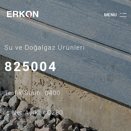
M
E
N
U
Su ve Doğalgaz Ürünleri
825004
Trafik Sınıfı: D400
İç Net Açıklık:Q280