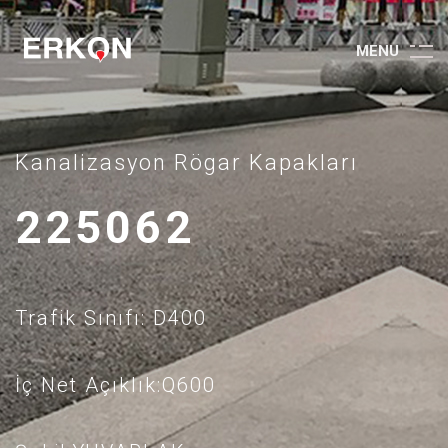
M
E
N
U
Kanalizasyon Rögar Kapakları
225062
Trafik Sınıfı: D400
İç Net Açıklık:Q600