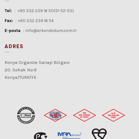
Tel:
:
+90 332 239 16 50(51-52-53)
Fax:
:
+90 332 239 16 54
E-posta
:
info@erkondokum.com.tr
ADRES
Konya Organize Sanayi Bölgesi
20. Sokak No:9
Konya/TÜRKİYE