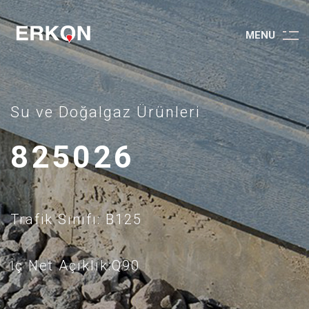
M
E
N
U
Su ve Doğalgaz Ürünleri
825026
Trafik Sınıfı: B125
İç Net Açıklık:Q90