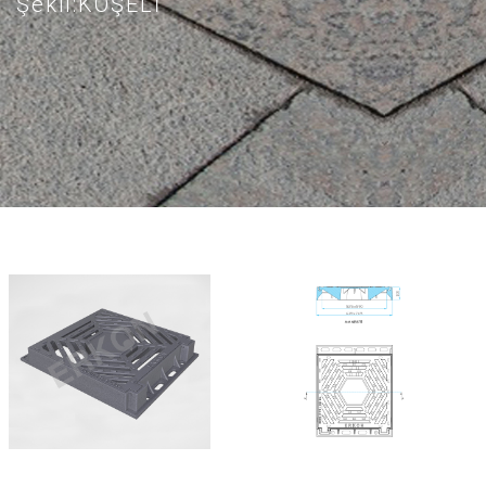
Şekil:KÖŞELİ