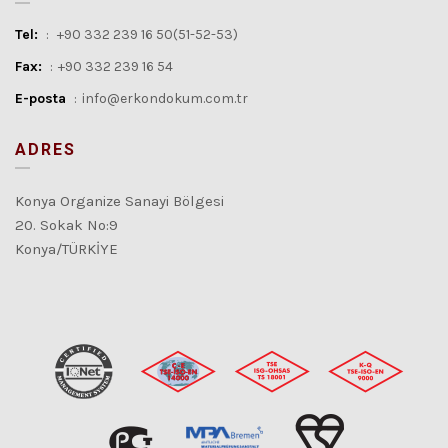
Tel:
:
+90 332 239 16 50(51-52-53)
Fax:
:
+90 332 239 16 54
E-posta
:
info@erkondokum.com.tr
ADRES
Konya Organize Sanayi Bölgesi
20. Sokak No:9
Konya/TÜRKİYE