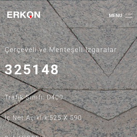
M
E
N
U
Çerçeveli ve Menteşeli Izgaralar
325148
Trafik Sınıfı: D400
İç Net Açıklık:525 X 590