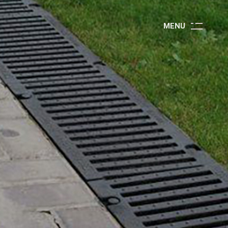
M
E
N
U