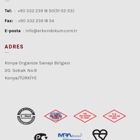
Tel:
:
+90 332 239 16 50(51-52-53)
Fax:
:
+90 332 239 16 54
E-posta
:
info@erkondokum.com.tr
ADRES
Konya Organize Sanayi Bölgesi
20. Sokak No:9
Konya/TÜRKİYE