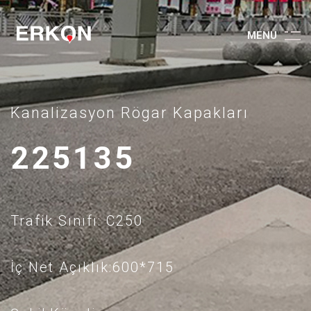
M
E
N
U
Kanalizasyon Rögar Kapakları
225135
Trafik Sınıfı: C250
İç Net Açıklık:600*715