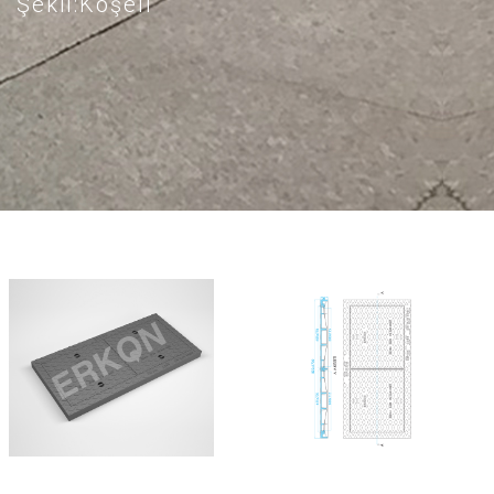
Şekil:Köşeli