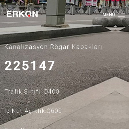
M
E
N
U
Kanalizasyon Rögar Kapakları
225147
Trafik Sınıfı: D400
İç Net Açıklık:Q600