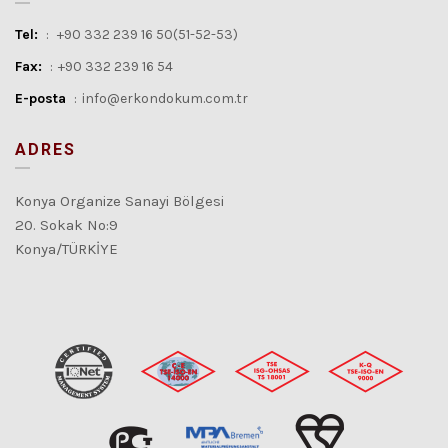
Tel:
:
+90 332 239 16 50(51-52-53)
Fax:
:
+90 332 239 16 54
E-posta
:
info@erkondokum.com.tr
ADRES
Konya Organize Sanayi Bölgesi
20. Sokak No:9
Konya/TÜRKİYE