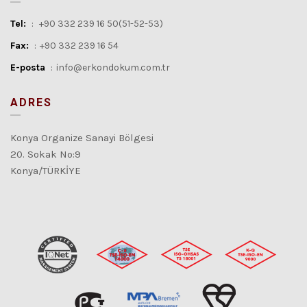
Tel:
:
+90 332 239 16 50(51-52-53)
Fax:
:
+90 332 239 16 54
E-posta
:
info@erkondokum.com.tr
ADRES
Konya Organize Sanayi Bölgesi
20. Sokak No:9
Konya/TÜRKİYE