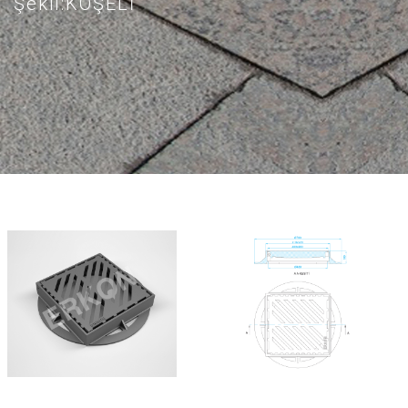
Şekil:KÖŞELİ