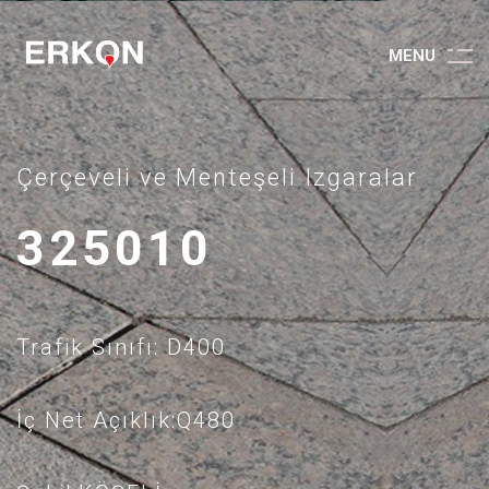
M
E
N
U
Çerçeveli ve Menteşeli Izgaralar
325010
Trafik Sınıfı: D400
İç Net Açıklık:Q480