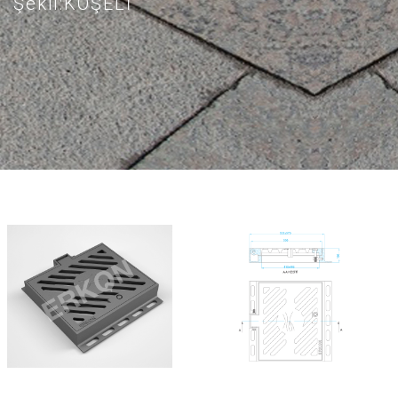
Şekil:KÖŞELİ