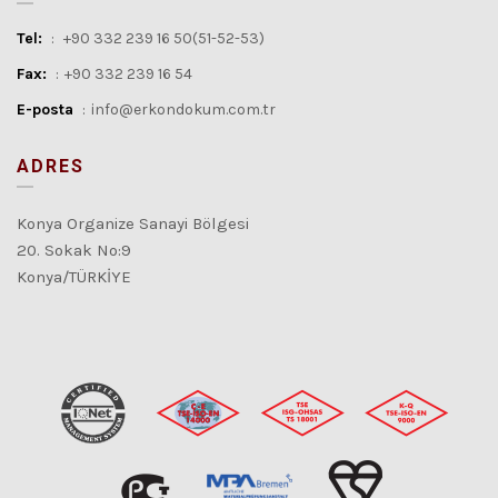
Tel:
:
+90 332 239 16 50(51-52-53)
Fax:
:
+90 332 239 16 54
E-posta
:
info@erkondokum.com.tr
ADRES
Konya Organize Sanayi Bölgesi
20. Sokak No:9
Konya/TÜRKİYE