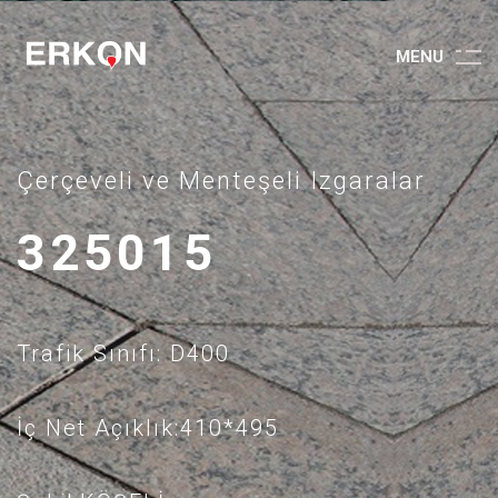
M
E
N
U
Çerçeveli ve Menteşeli Izgaralar
325015
Trafik Sınıfı: D400
İç Net Açıklık:410*495