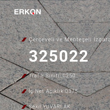
Çerçeveli ve Menteşeli Izgar
325022
Trafik Sınıfı: C250
İç Net Açıklık:Q375
Şekil:YUVARLAK