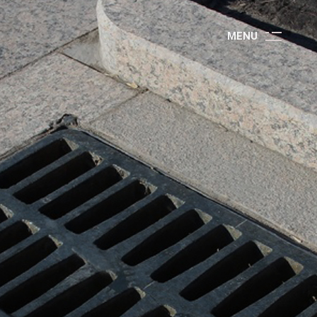
M
E
N
U