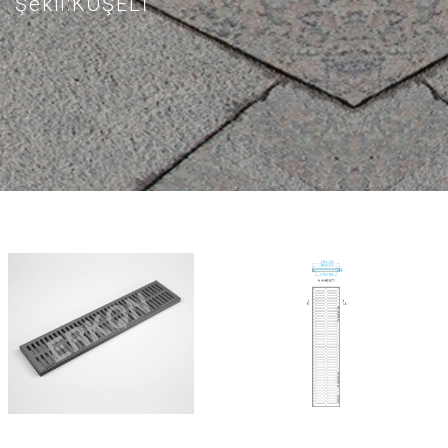
Şekil:KÖŞELİ