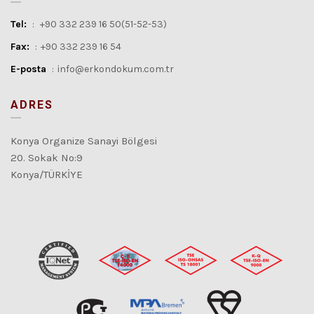
Tel:
:
+90 332 239 16 50(51-52-53)
Fax:
:
+90 332 239 16 54
E-posta
:
info@erkondokum.com.tr
ADRES
Konya Organize Sanayi Bölgesi
20. Sokak No:9
Konya/TÜRKİYE