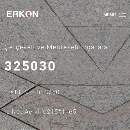
M
E
N
U
Çerçeveli ve Menteşeli Izgaralar
325030
Trafik Sınıfı: C250
İç Net Açıklık:215*1165